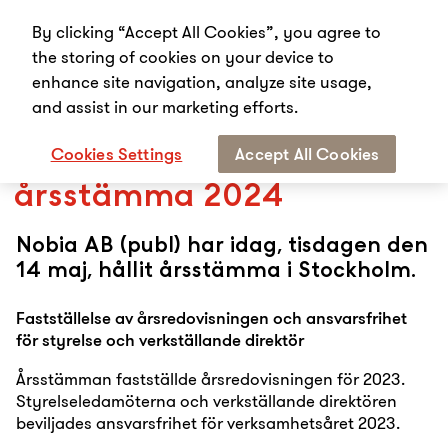
By clicking “Accept All Cookies”, you agree to
the storing of cookies on your device to
enhance site navigation, analyze site usage,
and assist in our marketing efforts.
Start
Media
Pressmeddelanden
Kommuniké från Nobias årsstämma 2024
Cookies Settings
Accept All Cookies
Kommuniké från Nobias
årsstämma 2024
Nobia AB (publ) har idag, tisdagen den
14 maj, hållit årsstämma i Stockholm.
Fastställelse av årsredovisningen och ansvarsfrihet
för styrelse och verkställande direktör
Årsstämman fastställde årsredovisningen för 2023.
Styrelseledamöterna och verkställande direktören
beviljades ansvarsfrihet för verksamhetsåret 2023.