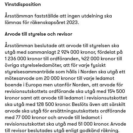
Vinstdisposition
Årsstämman fastställde att ingen utdelning ska
lämnas för räkenskapsåret 2023.
Arvode till styrelse och revisor
Årsstämman beslutade att arvode till styrelsen ska
utgå med sammanlagt 2 924 000 kronor, fördelat på
1 236 000 kronor till ordföranden, 422 000 kronor till
övriga styrelseledamöter, att för varje fysiskt
styrelsesammanträde som hålls i Norden ska utgå ett
mötesarvode om 20 000 kronor till varje ledamot
boende i Europa men utanför Norden, att arvode för
revisionsutskottets ordförande ska utgå med 154 500
kronor samt att arvode till ledamot i revisionsutskottet
ska utgå med 128 500 kronor. Beslöts även att särskilt
arvode ska utgå för ersättningsutskottets ordförande
med 77 000 kronor och arvode till ledamot i
revisionsutskottet ska utgå med 51 000 kronor. Arvode
till revisor beslutades utgå enligt godkänd räkning.