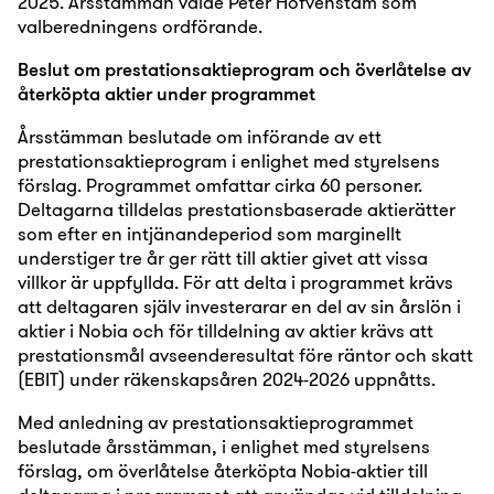
2025. Årsstämman valde Peter Hofvenstam som
valberedningens ordförande.
Beslut om prestationsaktieprogram och överlåtelse av
återköpta aktier under programmet
Årsstämman beslutade om införande av ett
prestationsaktieprogram i enlighet med styrelsens
förslag. Programmet omfattar cirka 60 personer.
Deltagarna tilldelas prestationsbaserade aktierätter
som efter en intjänandeperiod som marginellt
understiger tre år ger rätt till aktier givet att vissa
villkor är uppfyllda. För att delta i programmet krävs
att deltagaren själv investerarar en del av sin årslön i
aktier i Nobia och för tilldelning av aktier krävs att
prestationsmål avseenderesultat före räntor och skatt
(EBIT) under räkenskapsåren 2024-2026 uppnåtts.
Med anledning av prestationsaktieprogrammet
beslutade årsstämman, i enlighet med styrelsens
förslag, om överlåtelse återköpta Nobia-aktier till