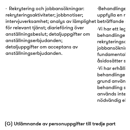
·
Rekrytering och jobbansökningar:
·
Behandlingen
rekryteringsaktiviteter; jobbnotiser;
uppfylla en rätt
intervjuverksamhet; analys av lämplighet
beträffande gä
för relevant tjänst; diarieföring över
·
Vi har ett
legi
anställningsbeslut; detaljuppgifter om
behandlingen i
anställningserbjudanden;
rekryteringsak
detaljuppgifter om acceptans av
jobbansökninga
anställningserbjudanden.
fundamentala rä
åsidosätter såd
·
Vi har erhållit 
behandlingen
grund används
behandling som 
används inte f
nödvändig eller
(G) Utlämnande av personuppgifter till tredje part