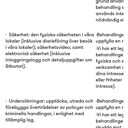
grund används
behandling som 
används inte f
nödvändig eller
·
Säkerhet:
den fysiska säkerheten i våra
·
Behandlingen
lokaler (inklusive diarieföring över besök
uppfylla en rätt
i våra lokaler); säkerhetsvideo; samt
·
Vi har ett
legi
elektronisk säkerhet (inklusive
behandlingen i
inloggningslogg och detaljuppgifter om
fysiska och el
åtkomst).
verksamhet och
dina intressen
eller friheter 
intresse).
·
Undersökningar:
upptäcka, utreda och
·
Behandlingen
förebygga överträdelser av policyer och
uppfylla en rätt
kriminella handlingar, i enlighet med
·
Vi har ett
legi
tillämplig lag.
behandlingen i
skydda mot, öv