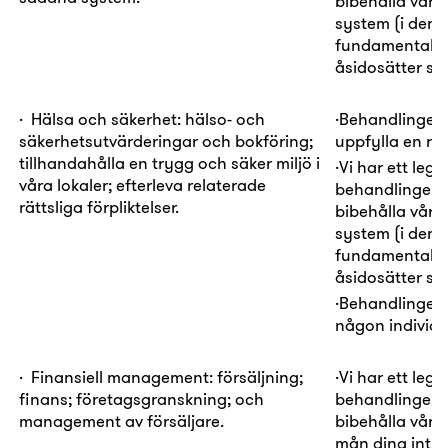
bibehålla våra
system (i den 
fundamentala rä
åsidosätter såd
·
Hälsa och säkerhet:
hälso- och
·
Behandlingen
säkerhetsutvärderingar och bokföring;
uppfylla en rätt
tillhandahålla en trygg och säker miljö i
·
Vi har ett
legi
våra lokaler; efterleva relaterade
behandlingen i
rättsliga förpliktelser.
bibehålla våra
system (i den 
fundamentala rä
åsidosätter såd
·
Behandlingen 
någon individ
·
Finansiell management:
försäljning;
·
Vi har ett
legi
finans; företagsgranskning; och
behandlingen i
management av försäljare.
bibehålla vår f
mån dina intr