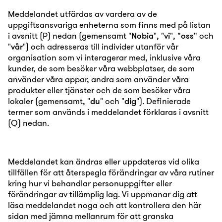
Meddelandet utfärdas av vardera av de
uppgiftsansvariga enheterna som finns med på listan
i avsnitt (P) nedan (gemensamt "
Nobia
", "
vi
",
"oss"
och
"
vår
") och adresseras till individer utanför vår
organisation som vi interagerar med, inklusive våra
kunder, de som besöker våra webbplatser, de som
använder våra appar, andra som använder våra
produkter eller tjänster och de som besöker våra
lokaler (gemensamt, "
du
" och "
dig
"). Definierade
termer som används i meddelandet förklaras i avsnitt
(Q) nedan.
Meddelandet kan ändras eller uppdateras vid olika
tillfällen för att återspegla förändringar av våra rutiner
kring hur vi behandlar personuppgifter eller
förändringar av tillämplig lag. Vi uppmanar dig att
läsa meddelandet noga och att kontrollera den här
sidan med jämna mellanrum för att granska