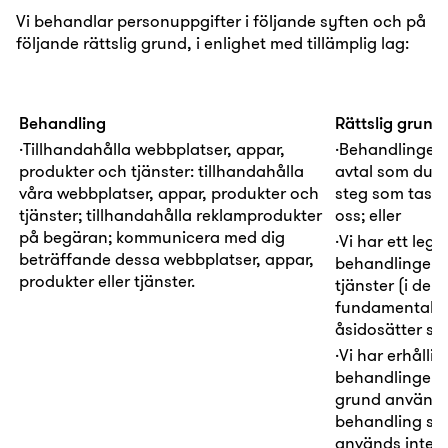
Vi behandlar personuppgifter i följande syften och på
följande rättslig grund, i enlighet med tillämplig lag:
Behandling
Rättslig grund
·
Tillhandahålla webbplatser, appar,
·
Behandlingen
produkter och tjänster:
tillhandahålla
avtal
som du ha
våra webbplatser, appar, produkter och
steg som tas i
tjänster; tillhandahålla reklamprodukter
oss; eller
på begäran; kommunicera med dig
·
Vi har ett
legi
beträffande dessa webbplatser, appar,
behandlingen i 
produkter eller tjänster.
tjänster (i den
fundamentala rä
åsidosätter såd
·
Vi har erhållit 
behandlingen
grund används
behandling som 
används inte f