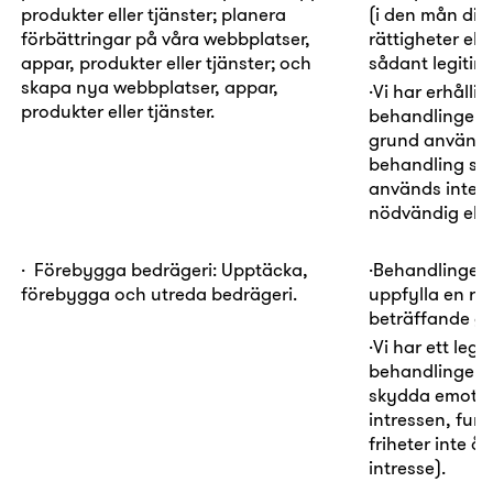
produkter eller tjänster; planera
(i den mån din
förbättringar på våra webbplatser,
rättigheter elle
appar, produkter eller tjänster; och
sådant legitimt 
skapa nya webbplatser, appar,
·
Vi har erhållit 
produkter eller tjänster.
behandlingen
grund används
behandling som 
används inte f
nödvändig eller
·
Förebygga bedrägeri:
Upptäcka,
·
Behandlingen
förebygga och utreda bedrägeri.
uppfylla en rätt
beträffande gä
·
Vi har ett
legi
behandlingen i
skydda emot, b
intressen, fun
friheter inte å
intresse).