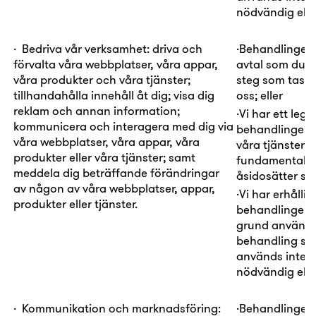
nödvändig eller
·
Bedriva vår verksamhet:
driva och
·
Behandlingen
förvalta våra webbplatser, våra appar,
avtal
som du ha
våra produkter och våra tjänster;
steg som tas i
tillhandahålla innehåll åt dig; visa dig
oss; eller
reklam och annan information;
·
Vi har ett
legi
kommunicera och interagera med dig via
behandlingen i 
våra webbplatser, våra appar, våra
våra tjänster (
produkter eller våra tjänster; samt
fundamentala rä
meddela dig beträffande förändringar
åsidosätter såd
av någon av våra webbplatser, appar,
·
Vi har erhållit 
produkter eller tjänster.
behandlingen
grund används
behandling som 
används inte f
nödvändig eller
·
Kommunikation och marknadsföring:
·
Behandlingen