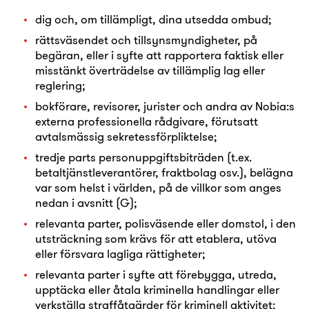
dig och, om tillämpligt, dina utsedda ombud;
rättsväsendet och tillsynsmyndigheter, på
begäran, eller i syfte att rapportera faktisk eller
misstänkt överträdelse av tillämplig lag eller
reglering;
bokförare, revisorer, jurister och andra av Nobia:s
externa professionella rådgivare, förutsatt
avtalsmässig sekretessförpliktelse;
tredje parts personuppgiftsbiträden (t.ex.
betaltjänstleverantörer, fraktbolag osv.), belägna
var som helst i världen, på de villkor som anges
nedan i avsnitt (G);
relevanta parter, polisväsende eller domstol, i den
utsträckning som krävs för att etablera, utöva
eller försvara lagliga rättigheter;
relevanta parter i syfte att förebygga, utreda,
upptäcka eller åtala kriminella handlingar eller
verkställa straffåtgärder för kriminell aktivitet;