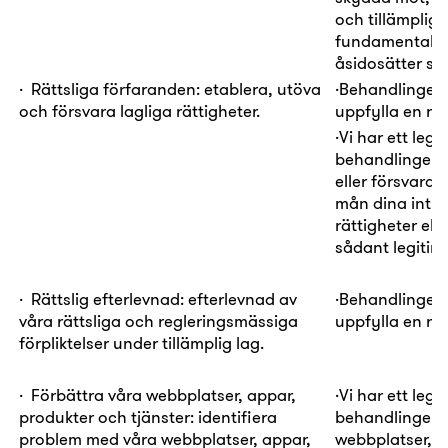
och tillämplig 
fundamentala rä
åsidosätter såd
·
Rättsliga förfaranden:
etablera, utöva
·
Behandlingen
och försvara lagliga rättigheter.
uppfylla en rätt
·
Vi har ett
legi
behandlingen i
eller försvara 
mån dina intr
rättigheter elle
sådant legitimt
·
Rättslig efterlevnad:
efterlevnad av
·
Behandlingen
våra rättsliga och regleringsmässiga
uppfylla en rätt
förpliktelser under tillämplig lag.
·
Förbättra våra webbplatser, appar,
·
Vi har ett
legi
produkter och tjänster:
identifiera
behandlingen i
problem med våra webbplatser, appar,
webbplatser, ap