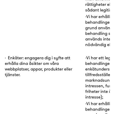
rättigheter elle
sådant legitimt
·
Vi har erhållit 
behandlingen
grund används
behandling som 
används inte f
nödvändig eller
·
Enkäter:
engagera dig i syfte att
·
Vi har ett
legi
erhålla dina åsikter om våra
behandlingen i
webbplatser, appar, produkter eller
enkätundersök
tjänster.
tillfredsställel
marknadsunder
intressen, fun
friheter inte å
intresse);
·
Vi har erhållit 
behandlingen