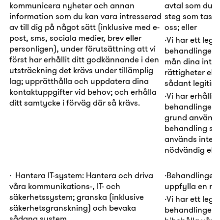
kommunicera nyheter och annan
avtal
som du ha
information som du kan vara intresserad
steg som tas i
av till dig på något sätt (inklusive med e-
oss; eller
post, sms, sociala medier, brev eller
·
Vi har ett
legi
personligen), under förutsättning att vi
behandlingen i 
först har erhållit ditt godkännande i den
mån dina intr
utsträckning det krävs under tillämplig
rättigheter elle
lag; upprätthålla och uppdatera dina
sådant legitimt 
kontaktuppgifter vid behov; och erhålla
·
Vi har erhållit 
ditt samtycke i förväg där så krävs.
behandlingen
grund används
behandling som 
används inte f
nödvändig eller
·
Hantera IT-system:
Hantera och driva
·
Behandlingen
våra kommunikations-, IT- och
uppfylla en rätt
säkerhetssystem; granska (inklusive
·
Vi har ett
legi
säkerhetsgranskning) och bevaka
behandlingen i
sådana system.