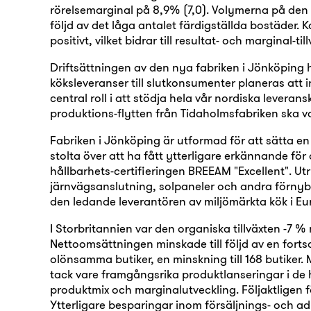
rörelsemarginal på 8,9% (7,0). Volymerna på den 
följd av det låga antalet färdigställda bostäder.
positivt, vilket bidrar till resultat- och marginal-til
Driftsättningen av den nya fabriken i Jönköping h
köksleveranser till slutkonsumenter planeras att i
central roll i att stödja hela vår nordiska levera
produktions-flytten från Tidaholmsfabriken ska va
Fabriken i Jönköping är utformad för att sätta en
stolta över att ha fått ytterligare erkännande för d
hållbarhets-certifieringen BREEAM "Excellent". 
järnvägsanslutning, solpaneler och andra förnybar
den ledande leverantören av miljömärkta kök i Eur
I Storbritannien var den organiska tillväxten -7 % 
Nettoomsättningen minskade till följd av en for
olönsamma butiker, en minskning till 168 butiker
tack vare framgångsrika produktlanseringar i de h
produktmix och marginalutveckling. Följaktligen f
Ytterligare besparingar inom försäljnings- och a