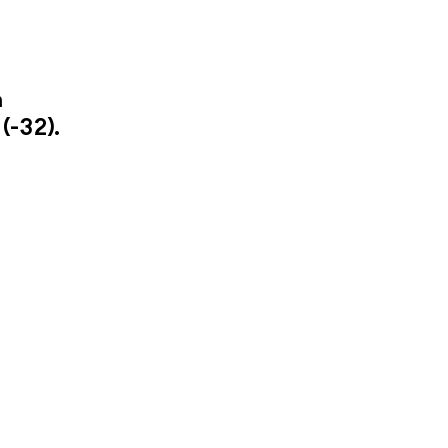
n
(-32).