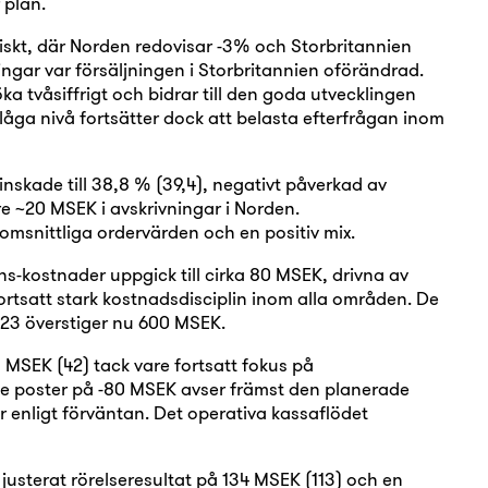
 plan.
skt, där Norden redovisar -3% och Storbritannien
ingar var försäljningen i Storbritannien oförändrad.
a tvåsiffrigt och bidrar till den goda utvecklingen
a nivå fortsätter dock att belasta efterfrågan inom
skade till 38,8 % (39,4), negativt påverkad av
e ~20 MSEK i avskrivningar i Norden.
nomsnittliga ordervärden och en positiv mix.
s-kostnader uppgick till cirka 80 MSEK, drivna av
rtsatt stark kostnadsdisciplin inom alla områden. De
23 överstiger nu 600 MSEK.
8 MSEK (42) tack vare fortsatt fokus på
de poster på -80 MSEK avser främst den planerade
r enligt förväntan. Det operativa kassaflödet
 justerat rörelseresultat på 134 MSEK (113) och en