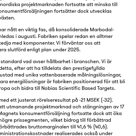
nordiska projektmarknaden fortsatte att minska till
 Konsumentförsäljningen fortsätter dock utvecklas
lväxten.
ar nått en viktig fas, då konsoliderade Marbodal-
nledas i augusti. Fabriken spelar redan en alltmer
nskedja med komponenter. Vi förväntar oss att
ra slutförd enligt plan under 2025.
 standard vad avser hållbarhet i branschen. Vi är
etta, efter att ha tilldelats den prestigefyllda
Utrustad med unika vattenbaserade målningslösningar,
a energilösningar är fabriken positionerad för att bli
opa och bidra till Nobias Scientific Based Targets.
med ett justerat rörelseresultat på -21 MSEK (-32).
tsatt utmanande projektmarknad och stängningen av 17
. Magnets konsumentförsäljning fortsatte dock att öka
ögre prissegmenten, vilket bidrog till förbättrad
örbättrades bruttomarginalen till 41,6 % (40,6).
dministrationskostnader realiserades också under