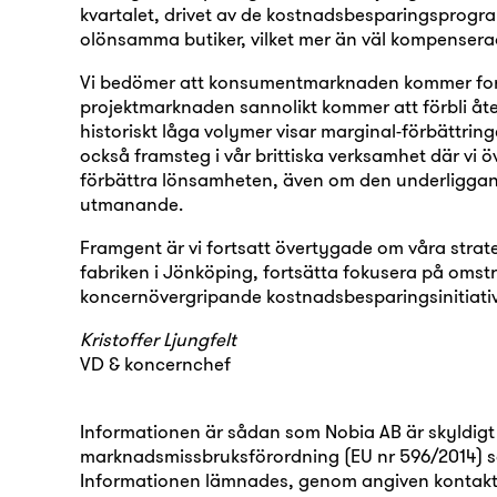
kvartalet, drivet av de kostnadsbesparingsprog
olönsamma butiker, vilket mer än väl kompensera
Vi bedömer att konsumentmarknaden kommer fort
projektmarknaden sannolikt kommer att förbli åte
historiskt låga volymer visar marginal-förbättrin
också framsteg i vår brittiska verksamhet där vi öv
förbättra lönsamheten, även om den underliggan
utmanande.
Framgent är vi fortsatt övertygade om våra strateg
fabriken i Jönköping, fortsätta fokusera på omstr
koncernövergripande kostnadsbesparingsinitiativ
Kristoffer Ljungfelt
VD & koncernchef
Informationen är sådan som Nobia AB är skyldigt a
marknadsmissbruksförordning (EU nr 596/2014) 
Informationen lämnades, genom angiven kontaktp