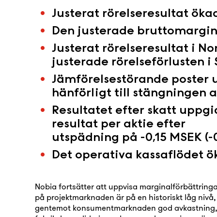
Justerat rörelseresultat ökad
Den justerade bruttomarginal
Justerat rörelseresultat i N
justerade rörelseförlusten i 
Jämförelsestörande poster up
hänförligt till stängningen 
Resultatet efter skatt uppgi
resultat per aktie efter
utspädning på -0,15 MSEK (-0
Det operativa kassaflödet ök
Nobia fortsätter att uppvisa marginalförbättringa
på projektmarknaden är på en historiskt låg nivå
gentemot konsumentmarknaden god avkastning, 