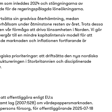
ram som inleddes 2024 och stängningarna av
de för de regeringspålagda löneökningarna.
sätta sin gradvisa återhämtning, medan
rhållsam under åtminstone resten av året. Trots dessa
gen vår förmåga att driva lönsamheten i Norden. Vi gör
ergår till en mindre kapitalintensiv modell för att
de marknaden och inflationen fortfarande är
iska prioriteringar: att driftsätta den nya nordiska
uktureringen i Storbritannien och disciplinerade
.
tt offentliggöra enligt EU:s
samt lag (2007:528) om värdepappersmarknaden.
ersons försorg, för offentliggörande 2025-07-18