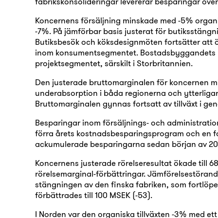
fabrikskonsolideringar levererar besparingar över
Koncernens försäljning minskade med -5% organi
-7%. På jämförbar basis justerat för butiksstängn
Butiksbesök och köksdesignmöten fortsätter att ök
inom konsumentsegmentet. Bostadsbyggandets låg
projektsegmentet, särskilt i Storbritannien.
Den justerade bruttomarginalen för koncernen min
underabsorption i båda regionerna och ytterligar
Bruttomarginalen gynnas fortsatt av tillväxt i ge
Besparingar inom försäljnings- och administration
förra årets kostnadsbesparingsprogram och en fo
ackumulerade besparingarna sedan början av 20
Koncernens justerade rörelseresultat ökade till 6
rörelsemarginal-förbättringar. Jämförelsestöran
stängningen av den finska fabriken, som fortlöpe
förbättrades till 100 MSEK (-53).
I Norden var den organiska tillväxten -3% med ett