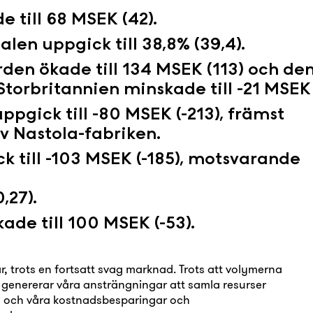
e till 68 MSEK (42).
en uppgick till 38,8% (39,4).
orden ökade till 134 MSEK (113) och de
Storbritannien minskade till -21 MSEK 
pgick till -80 MSEK (-213), främst
av Nastola-fabriken.
ck till -103 MSEK (-185), motsvarande
,27).
ade till 100 MSEK (-53).
r, trots en fortsatt svag marknad. Trots att volymerna
, genererar våra ansträngningar att samla resurser
och våra kostnadsbesparingar och