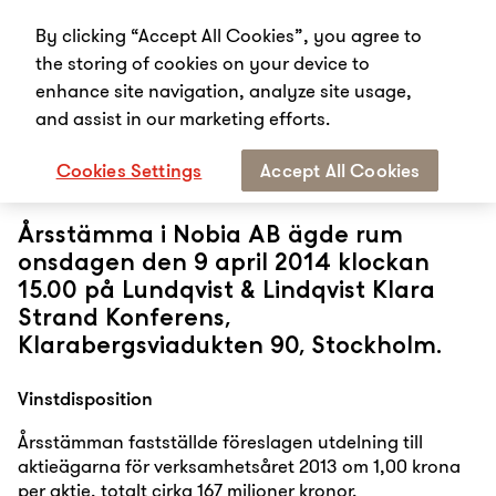
By clicking “Accept All Cookies”, you agree to
the storing of cookies on your device to
enhance site navigation, analyze site usage,
and assist in our marketing efforts.
Start
Om oss
Bolagsstyrning
Bolagsstämma
Årsstämma 2014
Cookies Settings
Accept All Cookies
Årsstämma 2014
Årsstämma i Nobia AB ägde rum
onsdagen den 9 april 2014 klockan
15.00 på Lundqvist & Lindqvist Klara
Strand Konferens,
Klarabergsviadukten 90, Stockholm.
Vinstdisposition
Årsstämman fastställde föreslagen utdelning till
aktieägarna för verksamhetsåret 2013 om 1,00 krona
per aktie, totalt cirka 167 miljoner kronor.